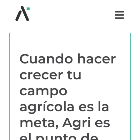
Saltar
al
Togg
contenido
Navi
¿QUÉ ES AGRI?
Cuando hacer
MÓDULOS
crecer tu
TESTIMONIOS
campo
PRECIOS
agrícola es la
PARTNERS
meta, Agri es
el punto de
COMUNIDAD AGRI