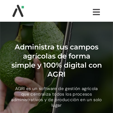
Saltar
al
Togg
contenido
Navi
¿QUÉ ES AGRI?
MÓDULOS
Administra tus campos
agrícolas de forma
TESTIMONIOS
simple y 100% digital con
AGRI
PRECIOS
AGRI es un software de gestión agrícola
que centraliza todos los procesos
PARTNERS
administrativos y de producción en un solo
lugar
COMUNIDAD AGRI