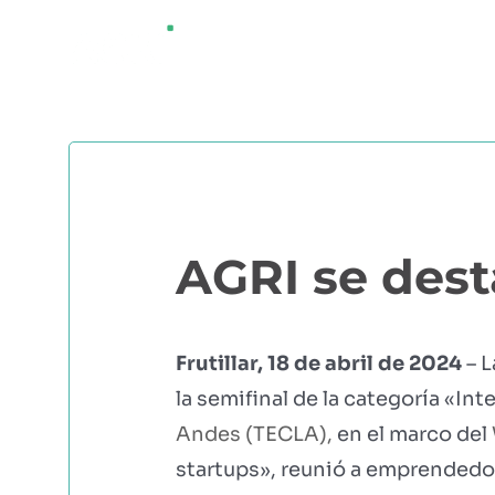
Saltar
¿QUÉ ES AGRI
al
contenido
AGRI se dest
Frutillar, 18 de abril de 2024
– 
la semifinal de la categoría «In
Andes (TECLA),
en el marco del
startups», reunió a emprendedor