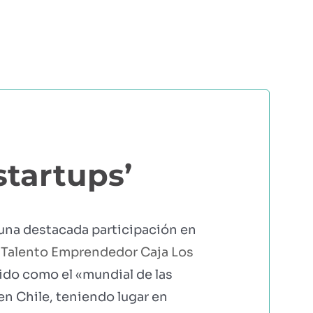
ERS
COMUNIDAD AGRI
EBOOKS Y RECURSOS
PRUÉBALO GRATIS
startups’
 una destacada participación en
l
Talento Emprendedor Caja Los
ido como el «mundial de las
n Chile, teniendo lugar en