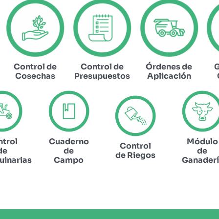
Control de
Control de
Órdenes de
G
Cosechas
Presupuestos
Aplicación
trol
Cuaderno
Módulo
Control
de
de
de
de Riegos
inarias
Campo
Ganader