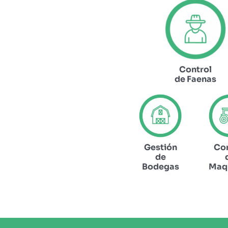
Control
de Faenas
Gestión
Con
de
Bodegas
Maqu