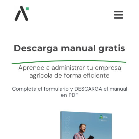
Saltar
al
Togg
contenido
Navi
¿QUÉ ES AGRI?
Descarga manual gratis
MÓDULOS
Aprende a administrar tu empresa
agrícola de forma eficiente
TESTIMONIOS
Completa el formulario y DESCARGA el manual
en PDF
PRECIOS
PARTNERS
COMUNIDAD AGRI