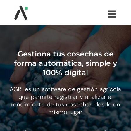
Saltar
al
Togg
contenido
Navi
¿QUÉ ES AGRI?
MÓDULOS
Gestiona tus cosechas de
forma automática, simple y
TESTIMONIOS
100% digital
AGRI es un software de gestión agrícola
PRECIOS
que permite registrar y analizar el
rendimiento de tus cosechas desde un
COMUNIDAD AGRI
mismo lugar
PRUÉBALO GRATIS