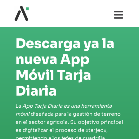
Saltar
al
Togg
contenido
Navi
¿QUÉ ES AGRI?
Descarga ya la
MÓDULOS
nueva App
Móvil
Tarja
TESTIMONIOS
Diaria
PRECIOS
La
App Tarja Diaria es una herramienta
móvil
diseñada para la gestión de terreno
PARTNERS
en el sector agrícola. Su objetivo principal
es digitalizar el proceso de «tarjeo»,
COMUNIDAD AGRI
permitiendo a los jefes de cuadrilla