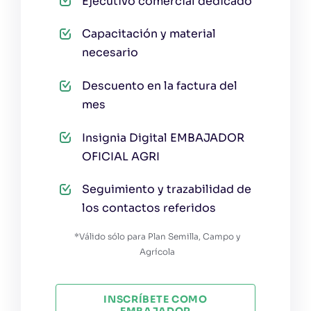
Ejecutivo comercial dedicado
Capacitación y material
necesario
Descuento en la factura del
mes
Insignia Digital EMBAJADOR
OFICIAL AGRI
Seguimiento y trazabilidad de
los contactos referidos
*Válido sólo para Plan Semilla, Campo y
Agrícola
INSCRÍBETE COMO
EMBAJADOR