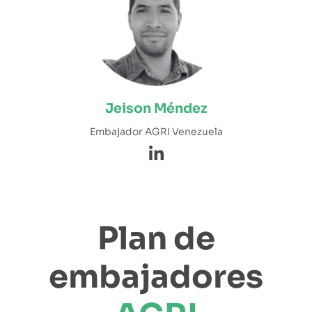
Jeison Méndez
Embajador AGRI Venezuela
Plan d
e
embajado
res