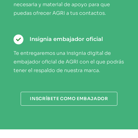
necesaria y material de apoyo para que
puedas ofrecer AGRI a tus contactos.
Insignia embajador oficial
Te entregaremos una insignia digital de
embajador oficial de AGRI con el que podrás
tener el respaldo de nuestra marca.
INSCRÍBETE COMO EMBAJADOR