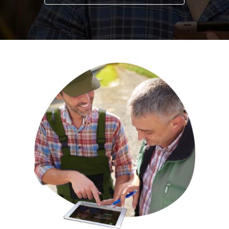
EBOOKS Y RECURSOS
PRUÉBALO GRATIS