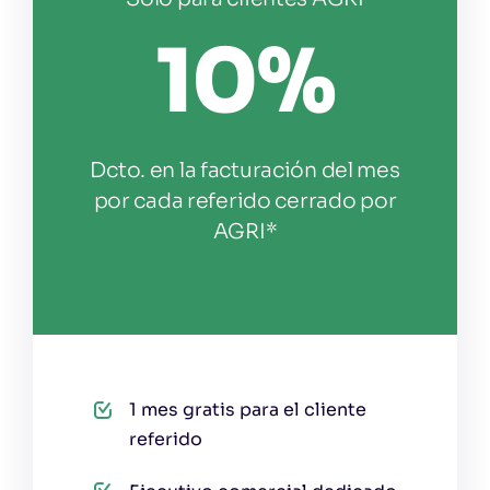
10%
Dcto. en la facturación del mes
por cada referido cerrado por
AGRI*
1 mes gratis para el cliente
referido