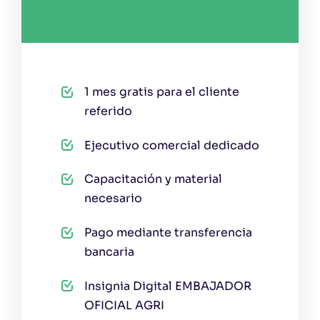
1 mes gratis para el cliente
referido
Ejecutivo comercial dedicado
Capacitación y material
necesario
Pago mediante transferencia
bancaria
Insignia Digital EMBAJADOR
OFICIAL AGRI