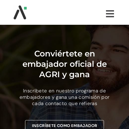
Saltar
al
Togg
contenido
Navi
¿QUÉ ES AGRI?
MÓDULOS
Conviértete en
embajador oficial de
TESTIMONIOS
AGRI y gana
PRECIOS
Inscríbete en nuestro programa de
embajadores y gana una comisión por
cada contacto que refieras
PARTNERS
INSCRÍBETE COMO EMBAJADOR
COMUNIDAD AGRI