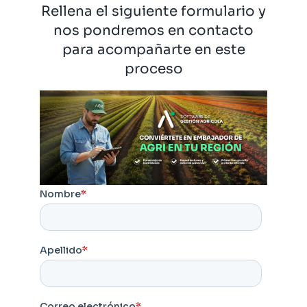
Rellena el siguiente formulario y
nos pondremos en contacto
para acompañarte en este
proceso