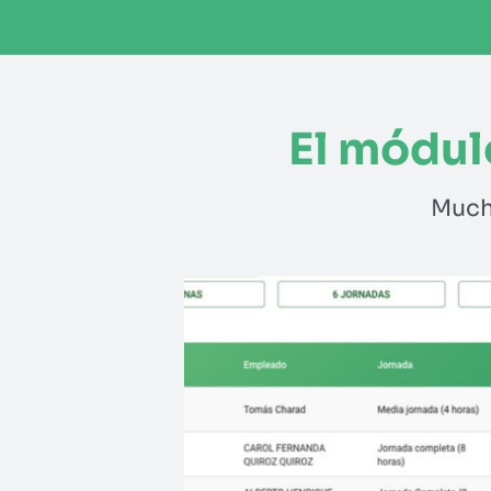
El módul
Much