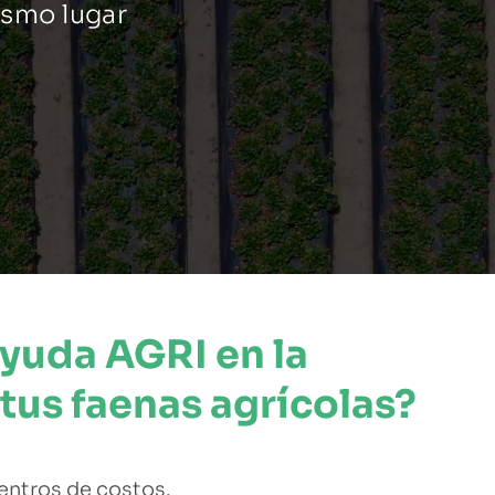
ismo lugar
yuda AGRI en la
tus faenas agrícolas?
centros de costos
.