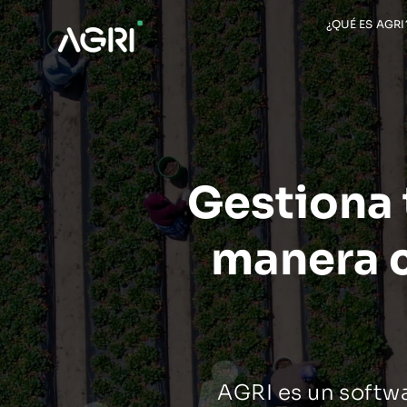
Saltar
¿QUÉ ES AGRI
al
contenido
Gestiona 
manera c
AGRI es un softwa