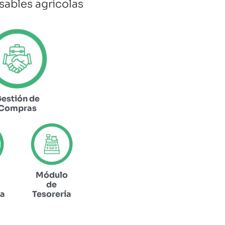
sables agrícolas
estión de
Compras
Módulo
de
ía
Tesorería