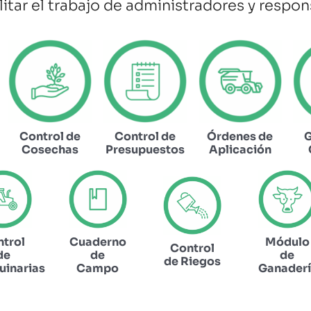
litar el trabajo de administradores y respon
Control de
Control de
Órdenes de
G
Cosechas
Presupuestos
Aplicación
trol
Cuaderno
Módulo
Control
de
de
de
de Riegos
inarias
Campo
Ganader