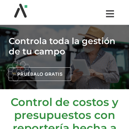
Saltar
al
Togg
contenido
Navi
¿QUÉ ES AGRI?
Controla toda la gestión
de tu campo
MÓDULOS
TESTIMONIOS
PRUÉBALO GRATIS
PRECIOS
Control de costos y
COMUNIDAD AGRI
presupuestos con
reportería hecha a
PRUÉBALO GRATIS