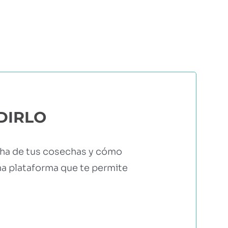
ERS
COMUNIDAD AGRI
EBOOKS Y RECURSOS
PRUÉBALO GRATIS
DIRLO
cha de tus cosechas y cómo
na plataforma que te permite