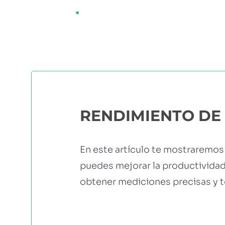
Saltar
¿QUÉ ES AGRI
al
contenido
RENDIMIENTO DE 
En este artículo te mostraremo
puedes mejorar la productividad
obtener mediciones precisas y 