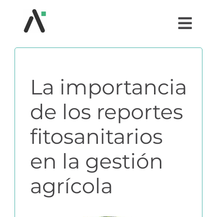
Saltar
al
Togg
contenido
Navi
¿QUÉ ES AGRI?
La importancia
MÓDULOS
de los reportes
TESTIMONIOS
fitosanitarios
PRECIOS
en la gestión
agrícola
PARTNERS
COMUNIDAD AGRI