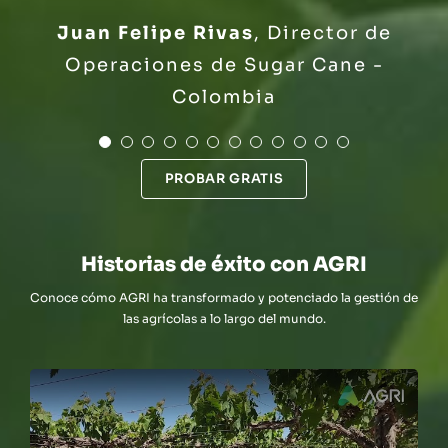
Nicolás Vicuña
Santiago Vicuña
Catalina Celedón
Franco Calabrigo
Álvaro Moreno
Agrícola Tricao -
Agrícola Grow
Gerente de
Agrícola
Agrícola
Socio de SIASA - Chile
Pangalillo - Chile
Aillin - Chile
Juan Felipe Rivas
,
Director de
Bryan Guevara
Head of Crop
Elciario Naranjo
Fundo San
Administración y Finanzas de
Southwest S.A - Chile
Calabrigo - Argentina
VALCAM SEED - Chile
Chile
Operaciones de Sugar Cane -
Production - Nobis Fruit Company
Crispín - Perú
Yelcho - Chile
Colombia
- Ecuador
PROBAR GRATIS
Historias de éxito con AGRI
Conoce cómo AGRI ha transformado y potenciado la gestión de
las agrícolas a lo largo del mundo.