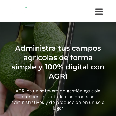
Saltar
al
Togg
contenido
Navi
¿QUÉ ES AGRI?
¿CÓMO FUNCIONA?
Administra tus campos
agrícolas de forma
TESTIMONIOS
simple y 100% digital con
AGRI
PROBAR GRATIS
AGRI es un software de gestión agrícola
que centraliza todos los procesos
administrativos y de producción en un solo
lugar