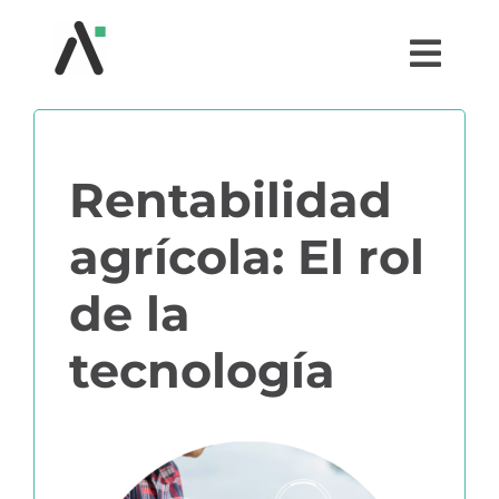
Saltar
al
Togg
contenido
Navi
¿QUÉ ES AGRI?
Rentabilidad
MÓDULOS
agrícola: El rol
TESTIMONIOS
de la
PRECIOS
tecnología
PARTNERS
COMUNIDAD AGRI