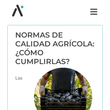
Saltar
al
Togg
contenido
Navi
¿QUÉ ES AGRI?
NORMAS DE
CALIDAD AGRÍCOLA:
MÓDULOS
¿CÓMO
TESTIMONIOS
CUMPLIRLAS?
PRECIOS
Las
PARTNERS
COMUNIDAD AGRI