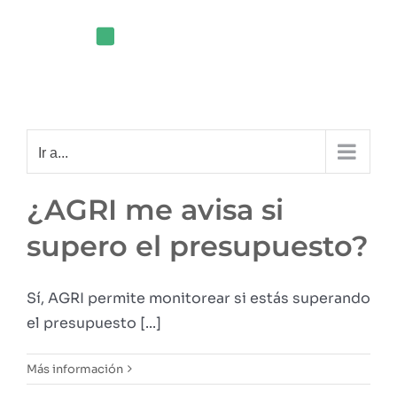
Saltar
al
contenido
Ir a...
¿AGRI me avisa si
supero el presupuesto?
Sí, AGRI permite monitorear si estás superando
el presupuesto [...]
Más información