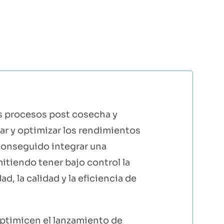
ERS
COMUNIDAD AGRI
EBOOKS Y RECURSOS
PRUÉBALO GRATIS
os procesos post cosecha y
r y optimizar los rendimientos
 conseguido integrar una
itiendo tener bajo control la
d, la calidad y la eficiencia de
optimicen el lanzamiento de