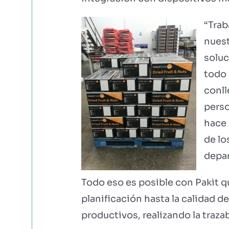
“Trab
nuest
soluc
todo 
conll
perso
hace 
de lo
depar
Todo eso es posible con Pakit qu
planificación hasta la calidad 
productivos, realizando la traza