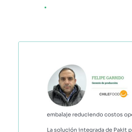
Saltar
¿QUÉ ES AGRI
al
contenido
embalaje reduciendo costos ope
La solución integrada de Pakit 