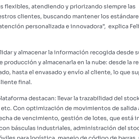
flexibles, atendiendo y priorizando siempre las
stros clientes, buscando mantener los estándares
 atención personalizada e innovadora”, explica Fe
alidar y almacenar la información recogida desde su 
e producción y almacenarla en la nube: desde la r
ado, hasta el envasado y envío al cliente, lo que s
liente final.
plataforma destacan: llevar la trazabilidad del sto
 etc. Con optimización de movimientos de salida 
echa de vencimiento, gestión de lotes, que está i
 con básculas industriales, administración del st
viles para logística. manejo de código de barras, 