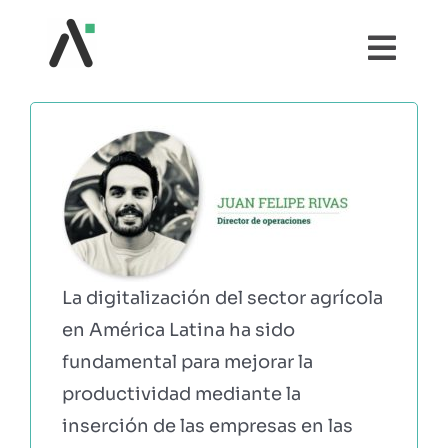
Saltar
al
Togg
contenido
Navi
¿QUÉ ES AGRI?
MÓDULOS
TESTIMONIOS
La digitalización del sector agrícola
PRECIOS
en América Latina ha sido
fundamental para mejorar la
PARTNERS
productividad mediante la
inserción de las empresas en las
COMUNIDAD AGRI