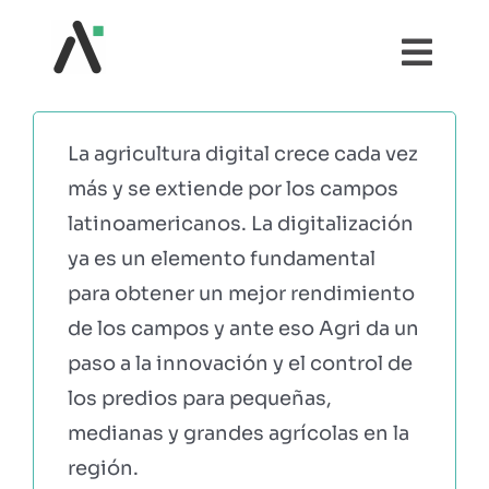
Saltar
al
Togg
contenido
Navi
¿QUÉ ES AGRI?
La agricultura digital crece cada vez
más y se extiende por los campos
MÓDULOS
latinoamericanos. La digitalización
ya es un elemento fundamental
TESTIMONIOS
para obtener un mejor rendimiento
de los campos y ante eso Agri da un
PRECIOS
paso a la innovación y el control de
los predios para pequeñas,
PARTNERS
medianas y grandes agrícolas en la
región.
COMUNIDAD AGRI