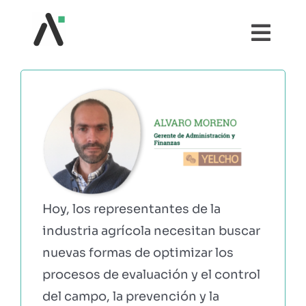
Saltar
al
Togg
contenido
Navi
¿QUÉ ES AGRI?
MÓDULOS
TESTIMONIOS
Hoy, los representantes de la
PRECIOS
industria agrícola necesitan buscar
nuevas formas de optimizar los
PARTNERS
procesos de evaluación y el control
del campo, la prevención y la
COMUNIDAD AGRI