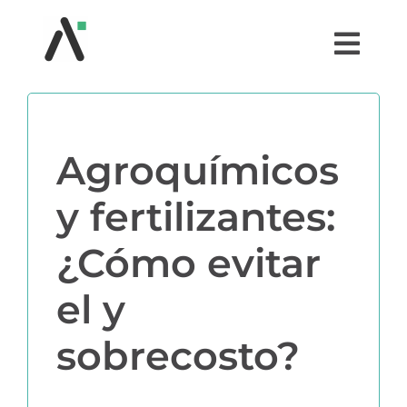
Saltar
al
Togg
contenido
Navi
¿QUÉ ES AGRI?
Agroquímicos
MÓDULOS
y fertilizantes:
TESTIMONIOS
¿Cómo evitar
PRECIOS
el y
PARTNERS
sobrecosto?
COMUNIDAD AGRI